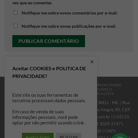
vez que eu comentar.
Notifique-me sobre novos comentários por e-mail.
Notifique-me sobre novas publicações por e-mail.
×
Aceitar COOKIES e POLITICA DE
PRIVACIDADE?
A MANIPURA
PERGUNTAS FREQUENTES
PRIVACIDADE
POLÍTICAS DE TROCAS
TRABALHE CONOSCO
FRETES E FORMAS DE ENVIO
CERTIFICAÇÕES
Este site ou suas ferramentas de
terceiros processam dados pessoais.
MANIPURA FARMÁCIA DE MANIPULAÇÃO EIRELI - ME. | Rua
Carlos Von Koseritz, 251, Bairro São João, Porto Alegre, RS. CEP
Em caso de venda de suas
90540-031 - RS |
contato@manipurafarmacia.com.br
| (+55) 51
informações pessoais, você pode
optar por não permitir usando o link .
98150-0881 | (+55) 51 3019-3747 | (+55) 51 3029-2747 |
HORÁRIO: 2ª a 6ª Feira, das 9:00 às 19:00 | CNPJ:
Aceitar Todos
REJEITAR
18.099.224/0001-68 | AFE: 7.01582.5 | AE: 1.15283.6 | SMS-POA: