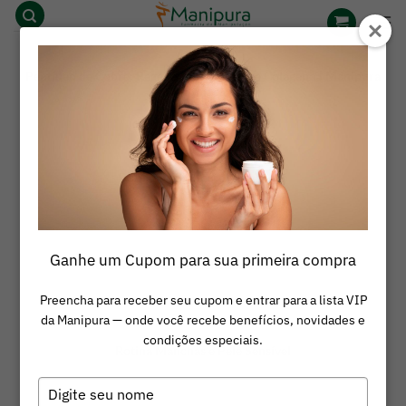
Skip
to
content
Peptídeo de Cobre: Regeneração da Pele e Colágeno | Manipura
Farmácia
Rotina de Skincare | Avaliação
Ganhe um Cupom para sua primeira compra
Resultado Rotina Essencial Personalizada
Preencha para receber seu cupom e entrar para a lista VIP
da Manipura — onde você recebe benefícios, novidades e
condições especiais.
Rotina Manchas e Pele Sensível
Digite