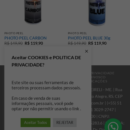
PHOTO PEEL
PHOTO PEEL
PHOTO PEEL CARBON
PHOTO PEEL BLUE 30g
O
O
O
O
R$
149,90
R$
119,90
R$
149,90
R$
119,90
preço
preço
preço
preço
×
original
atual
original
atual
era:
é:
era:
é:
Aceitar COOKIES e POLITICA DE
R$ 149,90.
R$ 119,90.
R$ 149,90.
R$ 119,90.
PRIVACIDADE?
A MANIPURA
PERGUNTAS FREQUENTES
PRIVACIDADE
POLÍTICAS DE TROCAS
TRABALHE CONOSCO
FRETES E FORMAS DE ENVIO
CERTIFICAÇÕES
Este site ou suas ferramentas de
terceiros processam dados pessoais.
MANIPURA FARMÁCIA DE MANIPULAÇÃO EIRELI - ME. | Rua
Carlos Von Koseritz, 251, Bairro São João, Porto Alegre, RS. CEP
Em caso de venda de suas
90540-031 - RS |
contato@manipurafarmacia.com.br
| (+55) 51
informações pessoais, você pode
optar por não permitir usando o link .
98150-0881 | (+55) 51 3019-3747 | (+55) 51 3029-2747 |
HORÁRIO: 2ª a 6ª Feira, das 9:00 às 19:00 | CNPJ:
Aceitar Todos
REJEITAR
18.099.224/0001-68 | AFE: 7.01582.5 | AE: 1.15283.6 | SMS-POA:
7092 | CRF-RS: 23261 | FARMACÊUTICO R.T.: Dr. Dimas H. de