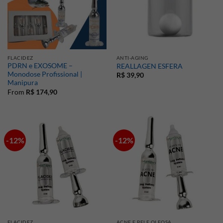
FLACIDEZ
ANTI-AGING
PDRN e EXOSOME –
REALLAGEN ESFERA
Monodose Profissional |
R$
39,90
Manipura
From
R$
174,90
-12%
-12%
FLACIDEZ
ACNE E PELE OLEOSA