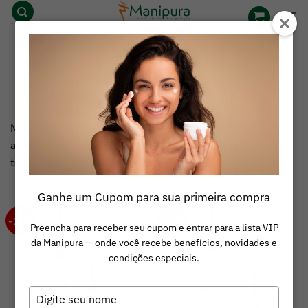
Skip
to
content
INÍCIO
/
USO PROFISSIONAL
/
MONODOSES
Monodoses profissionais para protocolos estéticos
avançados. Fórmulas com ativos de alta performance e
tecnologia de entrega otimizada.
Ganhe um Cupom para sua primeira compra
-12%
-12%
Preencha para receber seu cupom e entrar para a lista VIP
da Manipura — onde você recebe benefícios, novidades e
condições especiais.
Digite