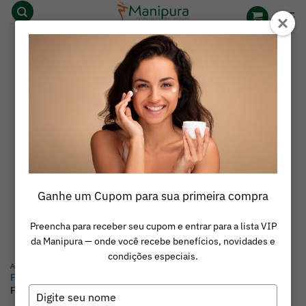
Skip
to
content
INÍCIO
/
TRATAMENTO
/
ACNE E PELE OLEOSA
Ganhe um Cupom para sua primeira compra
Preencha para receber seu cupom e entrar para a lista VIP
da Manipura — onde você recebe benefícios, novidades e
condições especiais.
ACNE E PELE OLEOSA
ACNE E PELE OLEOSA
FITOESPUMA FACIAL
ESTABILIZE C 30g
From
R$
49,90
R$
129,90
Digite