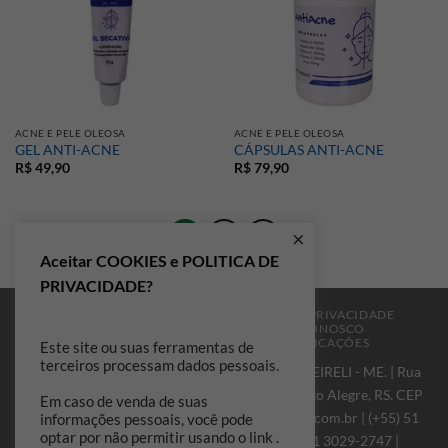
ACNE E PELE OLEOSA
ACNE E PELE OLEOSA
GEL ANTI-ACNE
CÁPSULAS ANTI-ACNE
R$
49,90
R$
79,90
×
1
2
Aceitar COOKIES e POLITICA DE
PRIVACIDADE?
A MANIPURA
PERGUNTAS FREQUENTES
PRIVACIDADE
POLÍTICAS DE TROCAS
TRABALHE CONOSCO
FRETES E FORMAS DE ENVIO
CERTIFICAÇÕES
Este site ou suas ferramentas de
terceiros processam dados pessoais.
MANIPURA FARMÁCIA DE MANIPULAÇÃO EIRELI - ME. | Rua
Carlos Von Koseritz, 251, Bairro São João, Porto Alegre, RS. CEP
Em caso de venda de suas
90540-031 - RS |
contato@manipurafarmacia.com.br
| (+55) 51
informações pessoais, você pode
optar por não permitir usando o link .
98150-0881 | (+55) 51 3019-3747 | (+55) 51 3029-2747 |