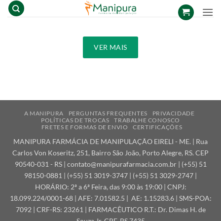
Skip
to
content
VER MAIS
A MANIPURA
PERGUNTAS FREQUENTES
PRIVACIDADE
POLÍTICAS DE TROCAS
TRABALHE CONOSCO
FRETES E FORMAS DE ENVIO
CERTIFICAÇÕES
MANIPURA FARMÁCIA DE MANIPULAÇÃO EIRELI - ME. | Rua
Carlos Von Koseritz, 251, Bairro São João, Porto Alegre, RS. CEP
90540-031 - RS |
contato@manipurafarmacia.com.br
| (+55) 51
98150-0881 | (+55) 51 3019-3747 | (+55) 51 3029-2747 |
HORÁRIO: 2ª a 6ª Feira, das 9:00 às 19:00 | CNPJ:
18.099.224/0001-68 | AFE: 7.01582.5 | AE: 1.15283.6 | SMS-POA:
7092 | CRF-RS: 23261 | FARMACÊUTICO R.T.: Dr. Dimas H. de
Souza Jr. CRF-RS 7435